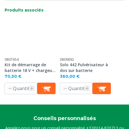
Produits associés
0807654
0809692
Kit de démarrage de
Solo 442 Pulvérisateur à
batterie 18 V + chargeur
dos sur batterie
Bosch
70,50 €
360,00 €
Conseils personnalisés
Appelez-nous pour un conseil personnalisé
+32(0)14-820713
ou