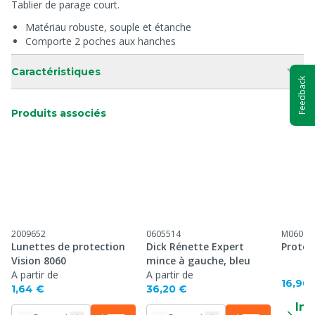
Tablier de parage court.
Matériau robuste, souple et étanche
Comporte 2 poches aux hanches
Caractéristiques
Feedback
Produits associés
2009652
0605514
M06080
Lunettes de protection
Dick Rénette Expert
Protèg
Vision 8060
mince à gauche, bleu
A partir de
A partir de
16,90 
1,64 €
36,20 €
Inf