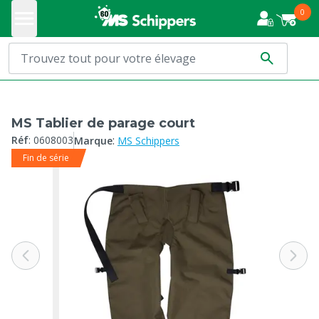
0
MS Tablier de parage court
:
Réf
:
0608003
Marque
MS Schippers
Fin de série