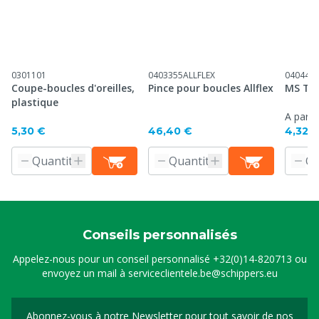
0301101
0403355ALLFLEX
040447
Coupe-boucles d'oreilles,
Pince pour boucles Allflex
MS Tag
plastique
A parti
5,30 €
46,40 €
4,32 
Conseils personnalisés
Appelez-nous pour un conseil personnalisé
+32(0)14-820713
ou
envoyez un mail à
serviceclientele.be@schippers.eu
Abonnez-vous à notre Newsletter pour tout savoir de nos