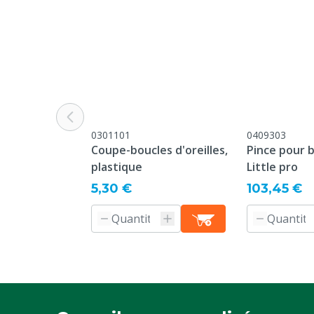
Taille de la boucle
Little
Matériau
Plastique : P
thermoplasti
Modèle de boucle
Round
Garantie
Standard, co
conditions gén
0301101
0409303
garantie, énu
Coupe-boucles d'oreilles,
Pince pour 
"Service Clien
plastique
Little pro
Retours" au b
5,30 €
103,45 €
Couleur
Jaune