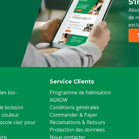
S'
Ins
Abon
de n
excl
Service Clients
les bio-
Programme de fidélisation
AGROW
 de boisson
Conditions générales
 couleur
Commander & Payer
ocole clair pour
Réclamations & Retours
Protection des données
ire
Nous contacter