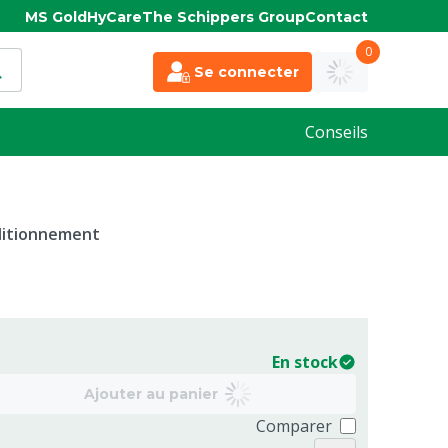
MS Gold
HyCare
The Schippers Group
Contact
0
Se connecter
Conseils
nditionnement
En stock
Ajouter au panier
Comparer