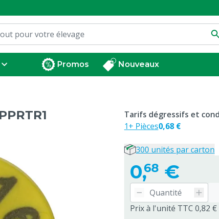
Promos
Nouveaux
OPPRTR1
Tarifs dégressifs et co
1+ Pièces
0,68 €
300 unités par carton
0,
€
68
Prix à l'unité TTC 0,82 €