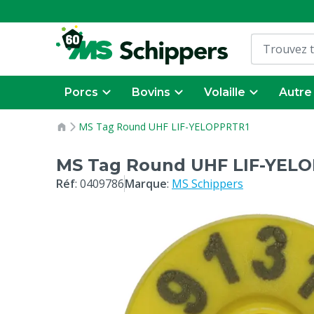
Porcs
Bovins
Volaille
Autre
MS Tag Round UHF LIF-YELOPPRTR1
MS Tag Round UHF LIF-YEL
Réf
:
0409786
Marque
:
MS Schippers