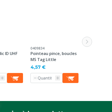
 métaux et les liquides, ce qui peut perturber la
ondeur et le lecteur.
0409834
M0409821
ic ID UHF
Pointeau pince, boucles
Boucle d’orei
MS Tag Little
Round little 
7,22 €
p/100
4,57 €
Informati
produit