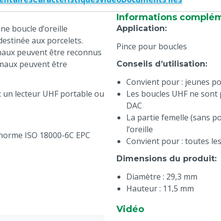
Informations complé
ne boucle d’oreille
Application
:
destinée aux porcelets.
Pince pour boucles
nimaux peuvent être reconnus
imaux peuvent être
Conseils d’utilisation
:
Convient pour : jeunes po
ec un lecteur UHF portable ou
Les boucles UHF ne sont p
DAC
La partie femelle (sans po
l’oreille
norme ISO 18000-6C EPC
Convient pour : toutes les
Dimensions du produit
:
Diamètre : 29,3 mm
Hauteur : 11,5 mm
Caractéristiques techni
Vidéo