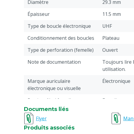
Diamètre
29.3 mm
Épaisseur
11.5 mm
Type de boucle électronique
UHF
Conditionnement des boucles
Plateau
Type de perforation (femelle)
Ouvert
Note de documentation
Toujours lire
utilisation.
Marque auriculaire
Électronique
électronique ou visuelle
Partie mâle / femelle
Femelle
Documents liés
Pièces
1
Flyer
Man
Impression
Imprimé
Produits associés