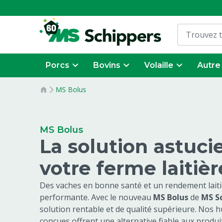
Porcs
Bovins
Volaille
Autre
MS Bolus
MS Bolus
La solution astuci
votre ferme laitièr
Des vaches en bonne santé et un rendement laitier
performante. Avec le nouveau
MS Bolus
de
MS S
solution rentable et de qualité supérieure. Nos h
conçues offrent une alternative fiable aux produi