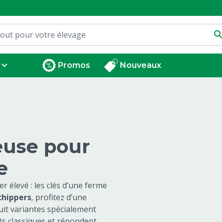
Promos
Nouveaux
euse pour
e
 élevé : les clés d’une ferme
chippers
, profitez d’une
uit variantes spécialement
ts classiques et répondent