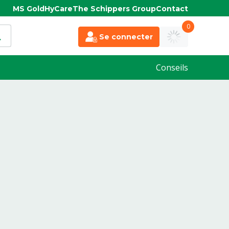
MS Gold
HyCare
The Schippers Group
Contact
0
Se connecter
Conseils