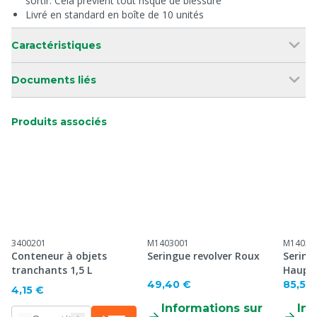
sortir. Cela prévient tout risque de blessure
Livré en standard en boîte de 10 unités
Caractéristiques
Documents liés
Produits associés
3400201
M1403001
M14032
Conteneur à objets
Seringue revolver Roux
Sering
tranchants 1,5 L
Haupt
49,40 €
85,50
4,15 €
Informations sur
Inf